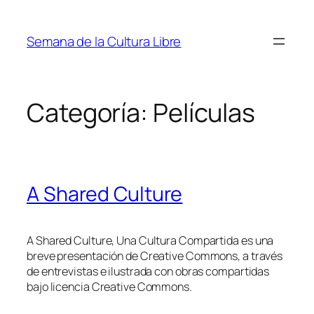
Saltar
al
Semana de la Cultura Libre
contenido
Categoría:
Películas
A Shared Culture
A Shared Culture, Una Cultura Compartida
es una
breve presentación de Creative Commons, a través
de entrevistas e ilustrada con obras compartidas
bajo licencia Creative Commons.